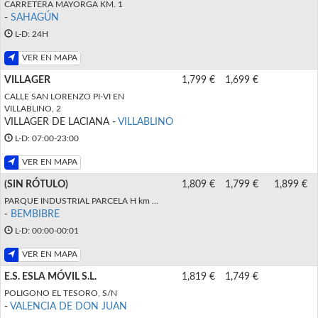
CARRETERA MAYORGA KM. 1
-
SAHAGÚN
L-D: 24H
VER EN MAPA
VILLAGER
1,799 €
1,699 €
CALLE SAN LORENZO PI-VI EN
VILLABLINO, 2
VILLAGER DE LACIANA -
VILLABLINO
L-D: 07:00-23:00
VER EN MAPA
(SIN RÓTULO)
1,809 €
1,799 €
1,899 €
PARQUE INDUSTRIAL PARCELA H km ...
-
BEMBIBRE
L-D: 00:00-00:01
VER EN MAPA
E.S. ESLA MÓVIL S.L.
1,819 €
1,749 €
POLIGONO EL TESORO, S/N
-
VALENCIA DE DON JUAN