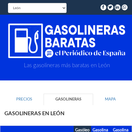
Las gasolineras más baratas en León
PRECIOS
GASOLINERAS
MAPA
GASOLINERAS EN LEÓN
Gasóleo
Gasolina
Gasolina