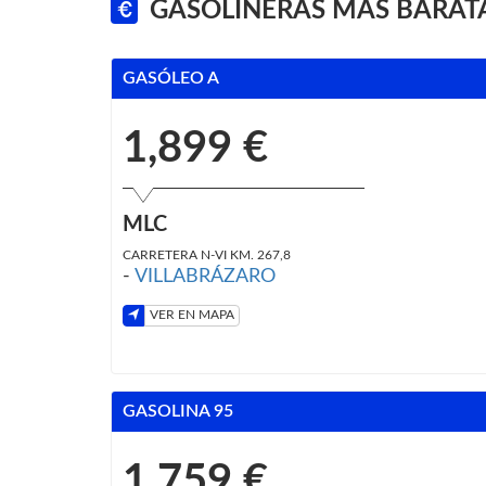
GASOLINERAS MÁS BARATA
GASÓLEO A
1,899 €
MLC
CARRETERA N-VI KM. 267,8
-
VILLABRÁZARO
VER EN MAPA
GASOLINA 95
1,759 €