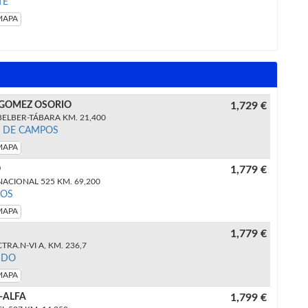
TE
MAPA
 GOMEZ OSORIO
1,729 €
ELBER-TÁBARA KM. 21,400
N DE CAMPOS
MAPA
O
1,779 €
ACIONAL 525 KM. 69,200
NOS
MAPA
1,779 €
RA.N-VI A, KM. 236,7
NDO
MAPA
-ALFA
1,799 €