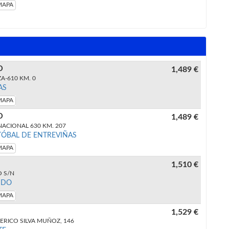
MAPA
D
1,489 €
A-610 KM. 0
AS
MAPA
D
1,489 €
ACIONAL 630 KM. 207
TÓBAL DE ENTREVIÑAS
MAPA
1,510 €
 S/N
NDO
MAPA
1,529 €
ERICO SILVA MUÑOZ, 146