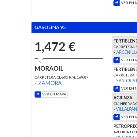
VER EN 
GASOLINA 95
FERTIBLEN
1,472 €
CARRETERA Z
-
ARCENILL
VER EN 
MORAOIL
FERTIBLEN
CARRETERA N
CARRETERA CL-605 KM. 169,87
-
SAN CRIS
-
ZAMORA
VER EN 
VER EN MAPA
AGRINZA
CM HERRADO
-
VILLALPA
VER EN 
PETROPRIX
AVENIDA FED