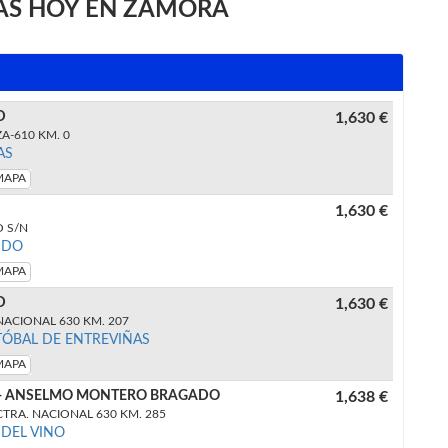
AS HOY EN ZAMORA
D
1,630 €
A-610 KM. 0
AS
MAPA
1,630 €
 S/N
NDO
MAPA
D
1,630 €
ACIONAL 630 KM. 207
TÓBAL DE ENTREVIÑAS
MAPA
 - ANSELMO MONTERO BRAGADO
1,638 €
TRA. NACIONAL 630 KM. 285
DEL VINO