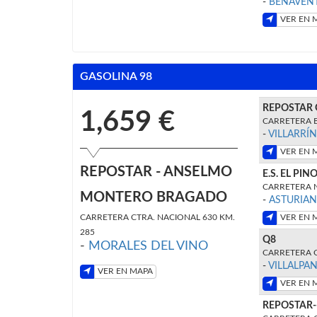
-
BENAVEN
VER EN 
GASOLINA 98
REPOSTAR
1,659 €
CARRETERA B
-
VILLARRÍ
VER EN 
REPOSTAR - ANSELMO
E.S. EL PIN
CARRETERA N
MONTERO BRAGADO
-
ASTURIA
CARRETERA CTRA. NACIONAL 630 KM.
VER EN 
285
Q8
-
MORALES DEL VINO
CARRETERA CT
-
VILLALPA
VER EN MAPA
VER EN 
REPOSTAR-