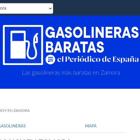
Las gasolineras más baratas en Zamora
 HOY EN ZAMORA
GASOLINERAS
MAPA