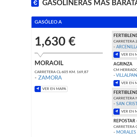
GASOLINERAS MÁS BARAT
GASÓLEO A
FERTIBLEN
1,630 €
CARRETERA Z
-
ARCENILL
VER EN 
MORAOIL
AGRINZA
CM HERRADO
CARRETERA CL-605 KM. 169,87
-
VILLALPA
-
ZAMORA
VER EN 
VER EN MAPA
FERTIBLEN
CARRETERA N
-
SAN CRIS
VER EN 
REPOSTAR
CARRETERA C
-
MORALES 