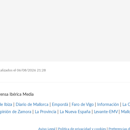
tualizados el 06/08/2026 21:28
ensa Ibérica Media
de Ibiza
|
Diario de Mallorca
|
Empordà
|
Faro de Vigo
|
Información
|
La 
pinión de Zamora
|
La Provincia
|
La Nueva España
|
Levante-EMV
|
Mall
Aviso Legal
|
Política de privacidad y cookies
|
Preferencias d