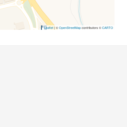
Leaflet
| ©
OpenStreetMap
contributors ©
CARTO