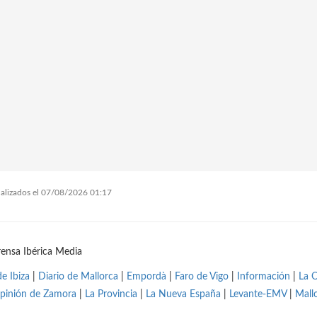
tualizados el 07/08/2026 01:17
ensa Ibérica Media
de Ibiza
|
Diario de Mallorca
|
Empordà
|
Faro de Vigo
|
Información
|
La 
pinión de Zamora
|
La Provincia
|
La Nueva España
|
Levante-EMV
|
Mall