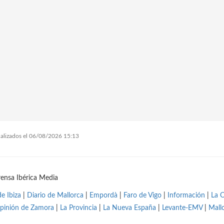
tualizados el 06/08/2026 15:13
ensa Ibérica Media
de Ibiza
|
Diario de Mallorca
|
Empordà
|
Faro de Vigo
|
Información
|
La 
pinión de Zamora
|
La Provincia
|
La Nueva España
|
Levante-EMV
|
Mall