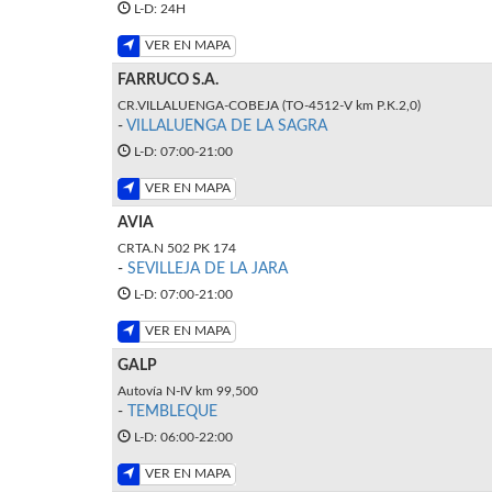
L-D: 24H
VER EN MAPA
FARRUCO S.A.
CR.VILLALUENGA-COBEJA (TO-4512-V km P.K.2,0)
-
VILLALUENGA DE LA SAGRA
L-D: 07:00-21:00
VER EN MAPA
AVIA
CRTA.N 502 PK 174
-
SEVILLEJA DE LA JARA
L-D: 07:00-21:00
VER EN MAPA
GALP
Autovía N-IV km 99,500
-
TEMBLEQUE
L-D: 06:00-22:00
VER EN MAPA