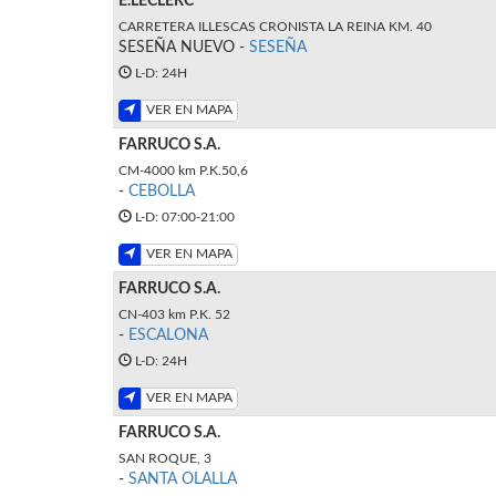
E.LECLERC
CARRETERA ILLESCAS CRONISTA LA REINA KM. 40
SESEÑA NUEVO -
SESEÑA
L-D: 24H
VER EN MAPA
FARRUCO S.A.
CM-4000 km P.K.50,6
-
CEBOLLA
L-D: 07:00-21:00
VER EN MAPA
FARRUCO S.A.
CN-403 km P.K. 52
-
ESCALONA
L-D: 24H
VER EN MAPA
FARRUCO S.A.
SAN ROQUE, 3
-
SANTA OLALLA