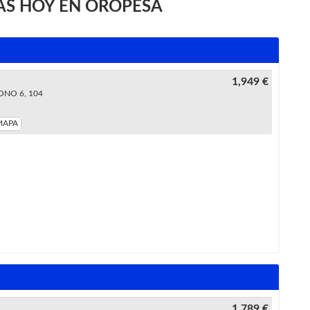
AS HOY EN OROPESA
1,949 €
ONO 6, 104
MAPA
1,789 €