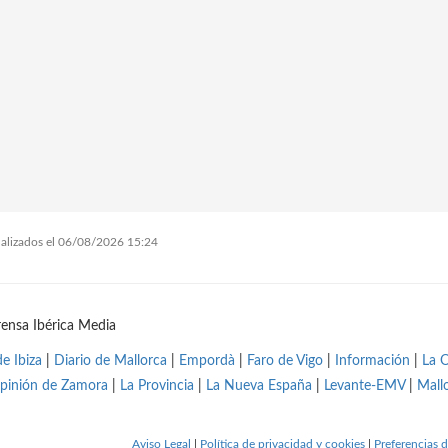
tualizados el 06/08/2026 15:24
ensa Ibérica Media
de Ibiza
|
Diario de Mallorca
|
Empordà
|
Faro de Vigo
|
Información
|
La 
pinión de Zamora
|
La Provincia
|
La Nueva España
|
Levante-EMV
|
Mall
Aviso Legal
|
Política de privacidad y cookies
|
Preferencias d