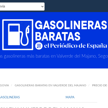
s gasolineras más baratas en Valverde del Majano, Sego
EGOVIA
GASOLINERAS BARATAS EN VALVERDE DEL MAJANO
PRECIO DE
GASOLINERAS
MAPA