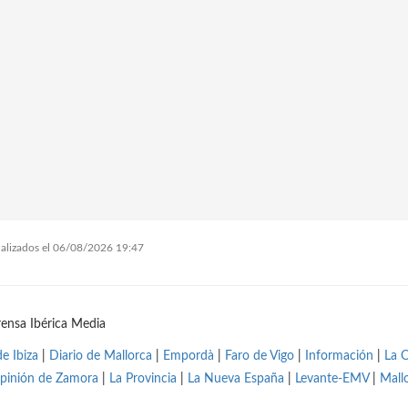
tualizados el 06/08/2026 19:47
ensa Ibérica Media
de Ibiza
|
Diario de Mallorca
|
Empordà
|
Faro de Vigo
|
Información
|
La 
pinión de Zamora
|
La Provincia
|
La Nueva España
|
Levante-EMV
|
Mall