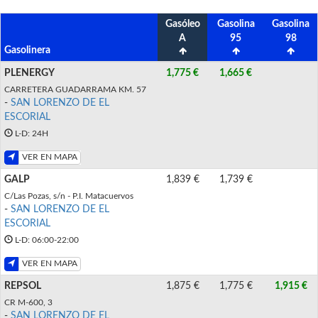
Gasóleo
Gasolina
Gasolina
A
95
98
Gasolinera
PLENERGY
1,775 €
1,665 €
CARRETERA GUADARRAMA KM. 57
-
SAN LORENZO DE EL
ESCORIAL
L-D: 24H
VER EN MAPA
GALP
1,839 €
1,739 €
C/Las Pozas, s/n - P.I. Matacuervos
-
SAN LORENZO DE EL
ESCORIAL
L-D: 06:00-22:00
VER EN MAPA
REPSOL
1,875 €
1,775 €
1,915 €
CR M-600, 3
-
SAN LORENZO DE EL