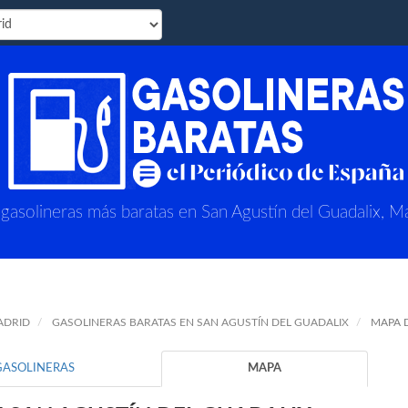
 gasolineras más baratas en San Agustín del Guadalix, M
ADRID
GASOLINERAS BARATAS EN SAN AGUSTÍN DEL GUADALIX
MAPA 
GASOLINERAS
MAPA