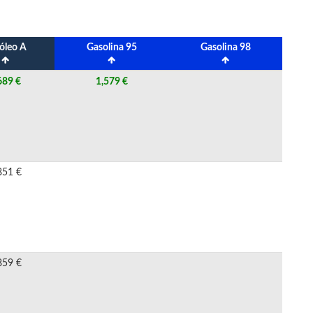
óleo A
Gasolina 95
Gasolina 98
689 €
1,579 €
851 €
859 €