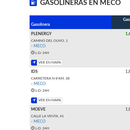
GASOLINERAS EN MECO
Gas
Gasolinera
PLENERGY
1,
CAMINO DEL OLIVO, 1
-
MECO
L-D: 24H
VER EN MAPA
IDS
1,
CARRETERA N-II KM. 38
-
MECO
L-D: 24H
VER EN MAPA
MOEVE
1,
CALLE LA VENTA, 41
-
MECO
L-D: 24H