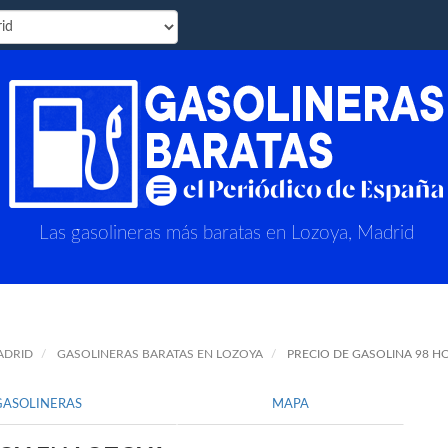
Las gasolineras más baratas en Lozoya, Madrid
ADRID
GASOLINERAS BARATAS EN LOZOYA
PRECIO DE GASOLINA 98 H
GASOLINERAS
MAPA