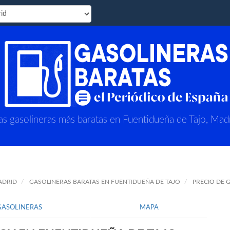
as gasolineras más baratas en Fuentidueña de Tajo, Mad
ADRID
GASOLINERAS BARATAS EN FUENTIDUEÑA DE TAJO
PRECIO DE 
GASOLINERAS
MAPA