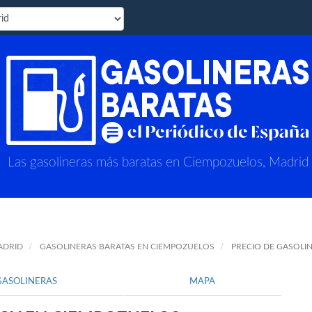
Las gasolineras más baratas en Ciempozuelos, Madrid
ADRID
GASOLINERAS BARATAS EN CIEMPOZUELOS
PRECIO DE GASOLI
GASOLINERAS
MAPA