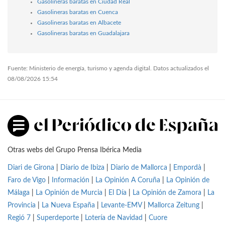
Gasolineras baratas en Ciudad Real
Gasolineras baratas en Cuenca
Gasolineras baratas en Albacete
Gasolineras baratas en Guadalajara
Fuente: Ministerio de energía, turismo y agenda digital. Datos actualizados el
08/08/2026 15:54
Otras webs del Grupo Prensa Ibérica Media
Diari de Girona
|
Diario de Ibiza
|
Diario de Mallorca
|
Empordà
|
Faro de Vigo
|
Información
|
La Opinión A Coruña
|
La Opinión de
Málaga
|
La Opinión de Murcia
|
El Día
|
La Opinión de Zamora
|
La
Provincia
|
La Nueva España
|
Levante-EMV
|
Mallorca Zeitung
|
Regió 7
|
Superdeporte
|
Lotería de Navidad
|
Cuore