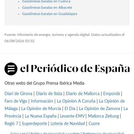
Gasolineras baratas en Cuenca
Gasolineras baratas en Albacete
Gasolineras baratas en Guadalajara
Fuente: Ministerio de energía, turismo y agenda digital. Datos actualizados el
06/08/2026 05:32
Otras webs del Grupo Prensa Ibérica Media
Diari de Girona
|
Diario de Ibiza
|
Diario de Mallorca
|
Empordà
|
Faro de Vigo
|
Información
|
La Opinión A Coruña
|
La Opinión de
Málaga
|
La Opinión de Murcia
|
El Día
|
La Opinión de Zamora
|
La
Provincia
|
La Nueva España
|
Levante-EMV
|
Mallorca Zeitung
|
Regió 7
|
Superdeporte
|
Lotería de Navidad
|
Cuore
Aviso Legal
|
Política de privacidad y cookies
|
Preferencias de privacidad