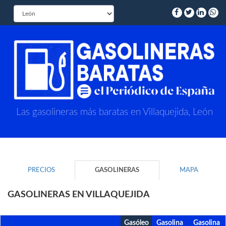
Las gasolineras más baratas en Villaquejida, León
PRECIOS
GASOLINERAS
MAPA
GASOLINERAS EN VILLAQUEJIDA
Gasóleo
Gasolina
Gasolina