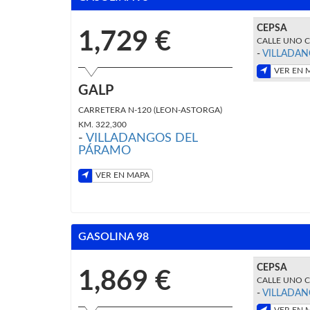
CEPSA
1,729 €
CALLE UNO C
-
VILLADAN
VER EN 
GALP
CARRETERA N-120 (LEON-ASTORGA)
KM. 322,300
-
VILLADANGOS DEL
PÁRAMO
VER EN MAPA
GASOLINA 98
CEPSA
1,869 €
CALLE UNO C
-
VILLADAN