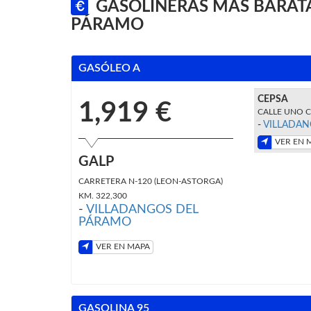
GASOLINERAS MÁS BARATA
PÁRAMO
GASÓLEO A
CEPSA
1,919 €
CALLE UNO C
-
VILLADAN
VER EN 
GALP
CARRETERA N-120 (LEON-ASTORGA)
KM. 322,300
-
VILLADANGOS DEL
PÁRAMO
VER EN MAPA
GASOLINA 95