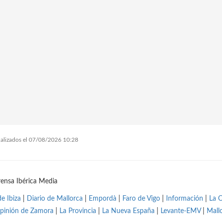
tualizados el 07/08/2026 10:28
ensa Ibérica Media
de Ibiza
|
Diario de Mallorca
|
Empordà
|
Faro de Vigo
|
Información
|
La 
pinión de Zamora
|
La Provincia
|
La Nueva España
|
Levante-EMV
|
Mall