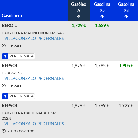
Gasóleo
Gasolina
Gasolina
A
95
98
Gasolinera
BEROIL
1,729 €
1,689 €
CARRETERA MADRID IRUN KM. 243
-
VILLAGONZALO PEDERNALES
L-D: 24H
VER EN MAPA
REPSOL
1,875 €
1,785 €
1,905 €
CR A-62, 5,7
-
VILLAGONZALO PEDERNALES
L-D: 24H
VER EN MAPA
REPSOL
1,879 €
1,799 €
1,929 €
CARRETERA NACIONAL A-1 KM.
232,8
-
VILLAGONZALO PEDERNALES
L-D: 07:00-23:00