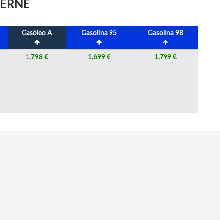
DERNE
Gasóleo A
Gasolina 95
Gasolina 98
1,798 €
1,699 €
1,799 €