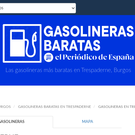
Las gasolineras más baratas en Trespaderne, Burgos
URGOS
GASOLINERAS BARATAS EN TRESPADERNE
GASOLINERAS EN T
GASOLINERAS
MAPA