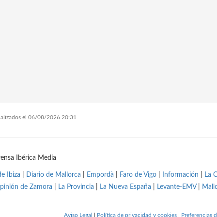
tualizados el 06/08/2026 20:31
ensa Ibérica Media
de Ibiza
|
Diario de Mallorca
|
Empordà
|
Faro de Vigo
|
Información
|
La 
pinión de Zamora
|
La Provincia
|
La Nueva España
|
Levante-EMV
|
Mall
Aviso Legal
|
Política de privacidad y cookies
|
Preferencias d