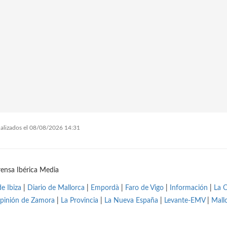
tualizados el 08/08/2026 14:31
ensa Ibérica Media
de Ibiza
|
Diario de Mallorca
|
Empordà
|
Faro de Vigo
|
Información
|
La 
pinión de Zamora
|
La Provincia
|
La Nueva España
|
Levante-EMV
|
Mall