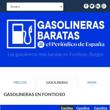
Las gasolineras más baratas en Fontioso, Burgos
PRECIOS
GASOLINERAS
MAPA
GASOLINERAS EN FONTIOSO
Gasóleo
Gasolina
Gasolina