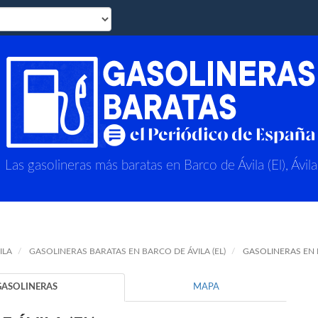
Las gasolineras más baratas en Barco de Ávila (El), Ávila
ILA
GASOLINERAS BARATAS EN BARCO DE ÁVILA (EL)
GASOLINERAS EN B
GASOLINERAS
MAPA