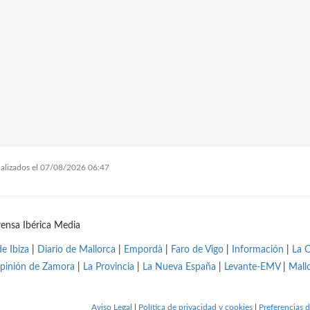
tualizados el 07/08/2026 06:47
ensa Ibérica Media
de Ibiza
|
Diario de Mallorca
|
Empordà
|
Faro de Vigo
|
Información
|
La 
pinión de Zamora
|
La Provincia
|
La Nueva España
|
Levante-EMV
|
Mall
Aviso Legal
|
Política de privacidad y cookies
|
Preferencias d