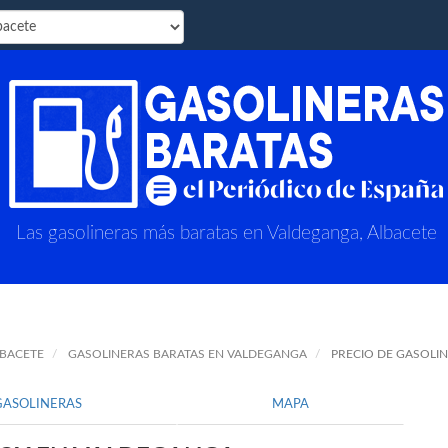
Las gasolineras más baratas en Valdeganga, Albacete
LBACETE
GASOLINERAS BARATAS EN VALDEGANGA
PRECIO DE GASOLI
GASOLINERAS
MAPA