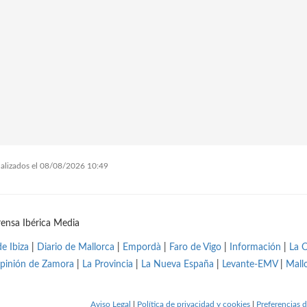
tualizados el 08/08/2026 10:49
ensa Ibérica Media
de Ibiza
|
Diario de Mallorca
|
Empordà
|
Faro de Vigo
|
Información
|
La 
pinión de Zamora
|
La Provincia
|
La Nueva España
|
Levante-EMV
|
Mall
Aviso Legal
|
Política de privacidad y cookies
|
Preferencias d