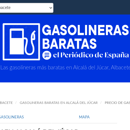
Las gasolineras más baratas en Alcalá del Júcar, Albacet
LBACETE
GASOLINERAS BARATAS EN ALCALÁ DEL JÚCAR
PRECIO DE GA
GASOLINERAS
MAPA