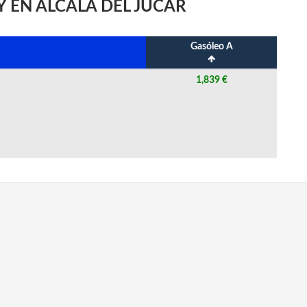
 EN ALCALÁ DEL JÚCAR
Gasóleo A
1,839 €