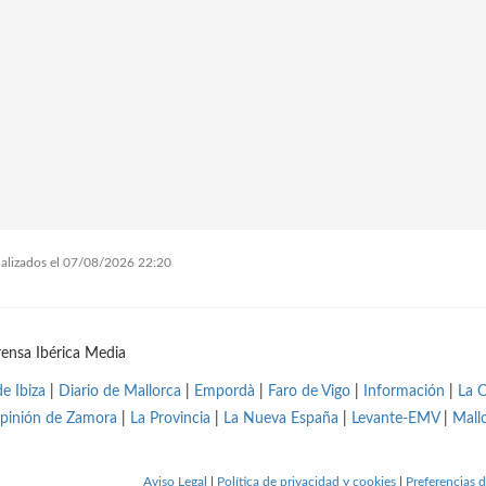
tualizados el 07/08/2026 22:20
ensa Ibérica Media
de Ibiza
|
Diario de Mallorca
|
Empordà
|
Faro de Vigo
|
Información
|
La 
pinión de Zamora
|
La Provincia
|
La Nueva España
|
Levante-EMV
|
Mall
Aviso Legal
|
Política de privacidad y cookies
|
Preferencias d